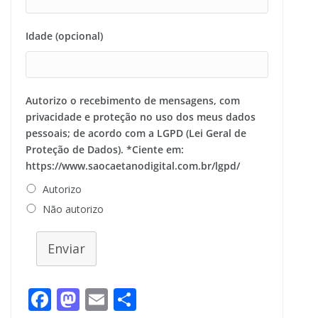
Idade (opcional)
Autorizo o recebimento de mensagens, com
privacidade e proteção no uso dos meus dados
pessoais; de acordo com a LGPD (Lei Geral de
Proteção de Dados). *Ciente em:
https://www.saocaetanodigital.com.br/lgpd/
Autorizo
Não autorizo
Enviar
F
M
E
S