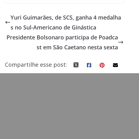
ac
as
m
h
e
to
ai
ar
Yuri Guimarães, de SCS, ganha 4 medalha
b
d
l
e
s no Sul-Americano de Ginástica
o
o
Presidente Bolsonaro participa de Poadca
o
n
st em São Caetano nesta sexta
k
Compartilhe esse post: