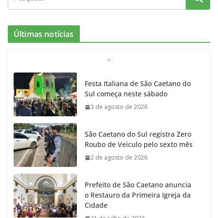
e
t
c
t
T
Últimas notícias
b
a
k
t
u
o
g
r
e
b
Festa Italiana de São Caetano do
Sul começa neste sábado
o
r
r
e
3 de agosto de 2026
k
a
São Caetano do Sul registra Zero
m
Roubo de Veículo pelo sexto mês
2 de agosto de 2026
Prefeito de São Caetano anuncia
o Restauro da Primeira Igreja da
Cidade