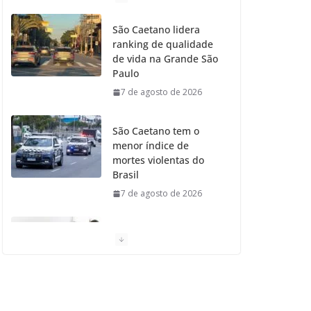
o
g
r
e
b
São Caetano lidera
ranking de qualidade
o
r
r
e
de vida na Grande São
Paulo
k
a
7 de agosto de 2026
m
São Caetano tem o
menor índice de
mortes violentas do
Brasil
7 de agosto de 2026
Moradores de São
Caetano do Sul
aprovam Mutirão de
Ortopedia
7 de agosto de 2026