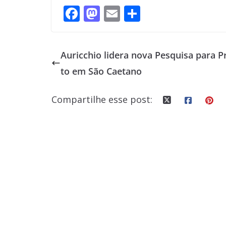
F
M
E
S
ac
as
m
h
e
to
ai
ar
Auricchio lidera nova Pesquisa para P
b
d
l
e
to em São Caetano
o
o
o
n
Compartilhe esse post:
k