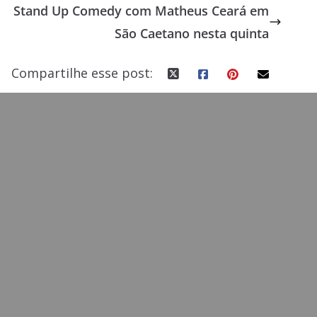
Stand Up Comedy com Matheus Ceará em
o
n
São Caetano nesta quinta
k
Compartilhe esse post: