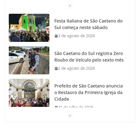
o
g
r
e
b
Festa Italiana de São Caetano do
Sul começa neste sábado
o
r
r
e
3 de agosto de 2026
k
a
São Caetano do Sul registra Zero
m
Roubo de Veículo pelo sexto mês
2 de agosto de 2026
Prefeito de São Caetano anuncia
o Restauro da Primeira Igreja da
Cidade
31 de julho de 2026
Caetaninho: Prefeitura de SCS resgata um dos
Símbolos Oficiais do Município
31 de julho de 2026