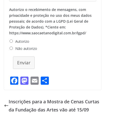
Autorizo o recebimento de mensagens, com
privacidade e proteção no uso dos meus dados
pessoais; de acordo com a LGPD (Lei Geral de
Proteção de Dados). *Ciente em:
https://www.saocaetanodigital.com.br/lgpd/
Autorizo
Não autorizo
Enviar
F
M
E
S
ac
as
m
h
e
to
ai
ar
Inscrições para a Mostra de Cenas Curtas
b
d
l
e
da Fundação das Artes vão até 15/09
o
o