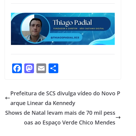
F
M
E
S
ac
as
m
h
e
to
ai
ar
Prefeitura de SCS divulga vídeo do Novo P
b
d
l
e
arque Linear da Kennedy
o
o
Shows de Natal levam mais de 70 mil pess
o
n
oas ao Espaço Verde Chico Mendes
k