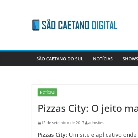
Skip
to
content
SÃO CAETANO DO SUL
NOTÍCIAS
SHOWS
NOTÍCIAS
Pizzas City: O jeito m
13 de setembro de 2017
admsites
Pizzas City:
Um site e aplicativo onde