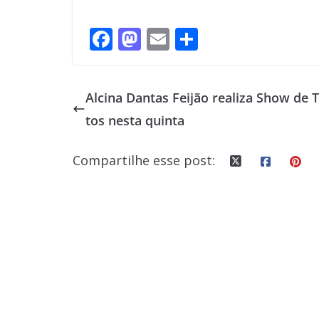
F
M
E
S
ac
as
m
h
e
to
ai
ar
Alcina Dantas Feijão realiza Show de 
b
d
l
e
tos nesta quinta
o
o
o
n
Compartilhe esse post:
k