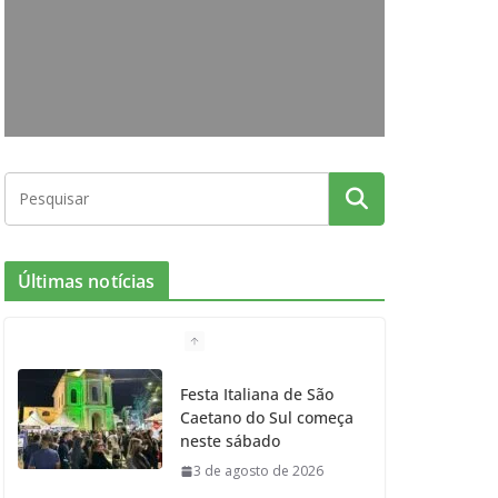
o
g
r
e
b
o
r
r
e
k
a
m
Últimas notícias
Festa Italiana de São
Caetano do Sul começa
neste sábado
3 de agosto de 2026