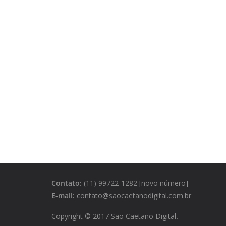
Contato:
(11) 99722-1282 [novo número]
E-mail:
contato@saocaetanodigital.com.br
Copyright © 2017 São Caetano Digital
.