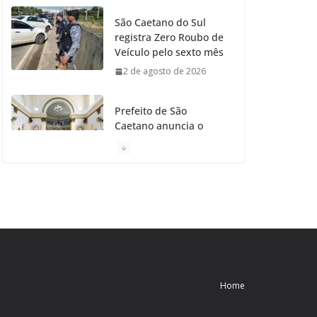
São Caetano do Sul
registra Zero Roubo de
Veículo pelo sexto mês
2 de agosto de 2026
Prefeito de São
Caetano anuncia o
Restauro da Primeira
Igreja da Cidade
31 de julho de 2026
Caetaninho: Prefeitura
de SCS resgata um dos
Símbolos Oficiais do
Município
31 de julho de 2026
Home