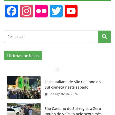
F
I
F
T
Y
a
n
l
w
o
c
s
i
i
u
e
t
c
t
T
Últimas notícias
b
a
k
t
u
o
g
r
e
b
Festa Italiana de São Caetano do
Sul começa neste sábado
o
r
r
e
3 de agosto de 2026
k
a
São Caetano do Sul registra Zero
m
Roubo de Veículo pelo sexto mês