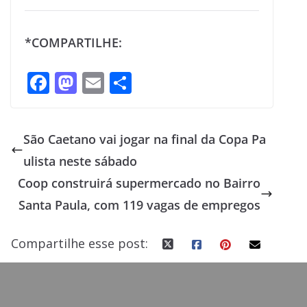
*COMPARTILHE:
F
M
E
S
ac
as
m
h
e
to
ai
ar
São Caetano vai jogar na final da Copa Pa
b
d
l
e
ulista neste sábado
o
o
Coop construirá supermercado no Bairro
o
n
Santa Paula, com 119 vagas de empregos
k
Compartilhe esse post: