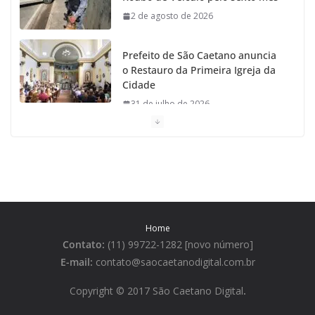
2 de agosto de 2026
Prefeito de São Caetano anuncia
o Restauro da Primeira Igreja da
Cidade
31 de julho de 2026
Caetaninho: Prefeitura de SCS
resgata um dos Símbolos Oficiais
do Município
31 de julho de 2026
Home
Câmara celebra os 149 anos de
Contato:
(11) 99722-1282 [novo número]
São Caetano do Sul
E-mail:
contato@saocaetanodigital.com.br
31 de julho de 2026
Copyright © 2017 São Caetano Digital
.
Prefeitura divulga a Programação