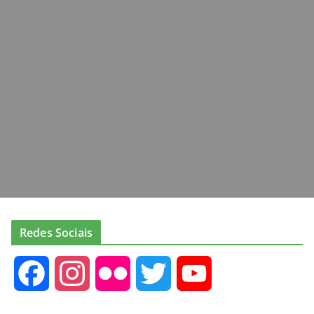
Redes Sociais
F
I
F
T
Y
a
n
l
w
o