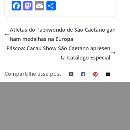
F
M
E
S
ac
as
m
h
e
to
ai
ar
Atletas do Taekwondo de São Caetano gan
b
d
l
e
ham medalhas na Europa
o
o
Páscoa: Cacau Show São Caetano apresen
o
n
ta Catálogo Especial
k
Compartilhe esse post: