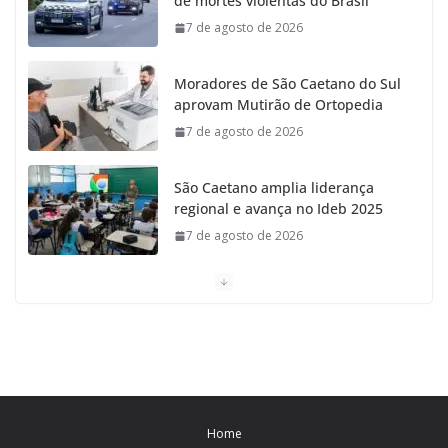
de mortes violentas do Brasil
o
r
r
e
7 de agosto de 2026
k
a
Moradores de São Caetano do Sul
m
aprovam Mutirão de Ortopedia
7 de agosto de 2026
São Caetano amplia liderança
regional e avança no Ideb 2025
7 de agosto de 2026
Casa do Artesão de São Caetano do Sul celebra 25
anos
7 de agosto de 2026
Tarifa da Zona Azul em São Caetano sobe para R$ 3
no dia 15 de agosto
Home
7 de agosto de 2026