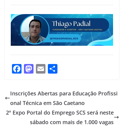
F
M
E
S
ac
as
m
h
e
to
ai
ar
Inscrições Abertas para Educação Profissi
b
d
l
e
onal Técnica em São Caetano
o
o
2º Expo Portal do Emprego SCS será neste
o
n
sábado com mais de 1.000 vagas
k