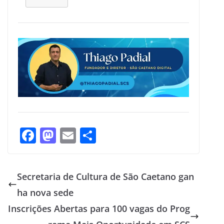
F
M
E
S
ac
as
m
h
e
to
ai
ar
Secretaria de Cultura de São Caetano gan
b
d
l
e
ha nova sede
o
o
Inscrições Abertas para 100 vagas do Prog
o
n