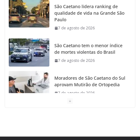
São Caetano lidera ranking de
qualidade de vida na Grande São
o
r
r
e
Paulo
7 de agosto de 2026
k
a
m
São Caetano tem o menor índice
de mortes violentas do Brasil
7 de agosto de 2026
Moradores de São Caetano do Sul
aprovam Mutirão de Ortopedia
7 de agosto de 2026
São Caetano amplia liderança regional e avança no
Ideb 2025
7 de agosto de 2026