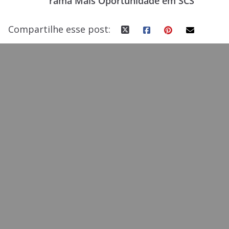
rama Mais Oportunidade em SCS
k
Compartilhe esse post: