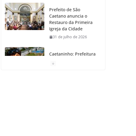
Prefeito de São
Caetano anuncia o
Restauro da Primeira
Igreja da Cidade
31 de julho de 2026
Caetaninho: Prefeitura
de SCS resgata um dos
Símbolos Oficiais do
Município
31 de julho de 2026
Câmara celebra os 149
anos de São Caetano
do Sul
31 de julho de 2026