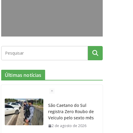
o
g
r
e
b
o
r
r
e
k
a
m
Últimas notícias
São Caetano do Sul
registra Zero Roubo de
Veículo pelo sexto mês
2 de agosto de 2026