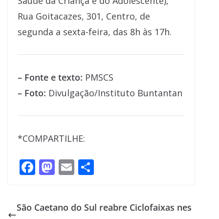
Saúde da Criança e do Adolescente),
Rua Goitacazes, 301, Centro, de
segunda a sexta-feira, das 8h às 17h.
– Fonte e texto:
PMSCS
– Foto:
Divulgação/Instituto Buntantan
*COMPARTILHE:
F
M
E
S
ac
as
m
h
e
to
ai
ar
São Caetano do Sul reabre Ciclofaixas nes
b
d
l
e