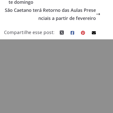
te domingo
o
o
São Caetano terá Retorno das Aulas Prese
o
n
nciais a partir de fevereiro
k
Compartilhe esse post: