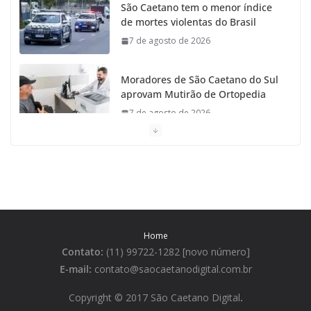
São Caetano tem o menor índice
de mortes violentas do Brasil
7 de agosto de 2026
Moradores de São Caetano do Sul
aprovam Mutirão de Ortopedia
7 de agosto de 2026
São Caetano amplia liderança regional e avança no
Ideb 2025
7 de agosto de 2026
Casa do Artesão de São Caetano do Sul celebra 25
Home
anos
Contato:
(11) 99722-1282 [novo número]
7 de agosto de 2026
E-mail:
contato@saocaetanodigital.com.br
Flávio Bolsonaro visita São
Copyright © 2017 São Caetano Digital
.
Caetano e reúne Empresários