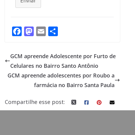
Enviar
F
M
E
S
ac
as
m
h
e
to
ai
ar
GCM apreende Adolescente por Furto de
b
d
l
e
Celulares no Bairro Santo Antônio
o
o
GCM apreende adolescentes por Roubo a
o
n
farmácia no Bairro Santa Paula
k
Compartilhe esse post: