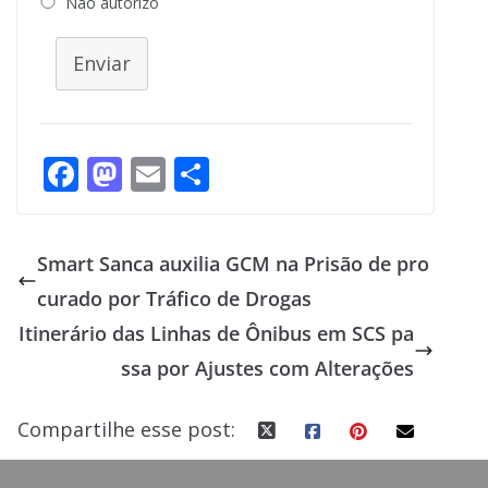
Não autorizo
Enviar
F
M
E
S
ac
as
m
h
e
to
ai
ar
Smart Sanca auxilia GCM na Prisão de pro
b
d
l
e
curado por Tráfico de Drogas
o
o
Itinerário das Linhas de Ônibus em SCS pa
o
n
ssa por Ajustes com Alterações
k
Compartilhe esse post: