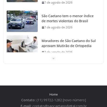
7 de agosto de 2026
São Caetano tem o menor índice
de mortes violentas do Brasil
7 de agosto de 2026
Moradores de São Caetano do Sul
aprovam Mutirão de Ortopedia
7 de agosto de 2026
São Caetano amplia liderança regional e avança no
Ideb 2025
7 de agosto de 2026
Casa do Artesão de São Caetano do Sul celebra 25
Home
anos
Contato:
(11) 99722-1282 [novo número]
7 de agosto de 2026
E-mail:
contato@saocaetanodigital.com.br