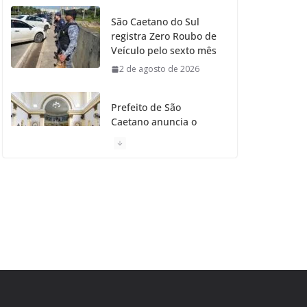
São Caetano do Sul
registra Zero Roubo de
Veículo pelo sexto mês
2 de agosto de 2026
Prefeito de São
Caetano anuncia o
Restauro da Primeira
Igreja da Cidade
31 de julho de 2026
Caetaninho: Prefeitura
de SCS resgata um dos
Símbolos Oficiais do
Município
31 de julho de 2026