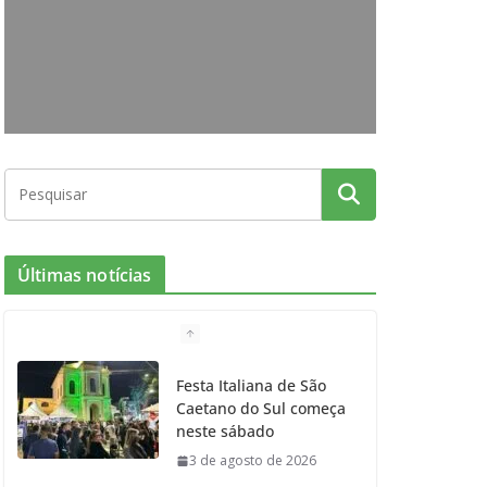
o
g
r
e
b
o
r
r
e
k
a
m
Últimas notícias
Festa Italiana de São
Caetano do Sul começa
neste sábado
3 de agosto de 2026