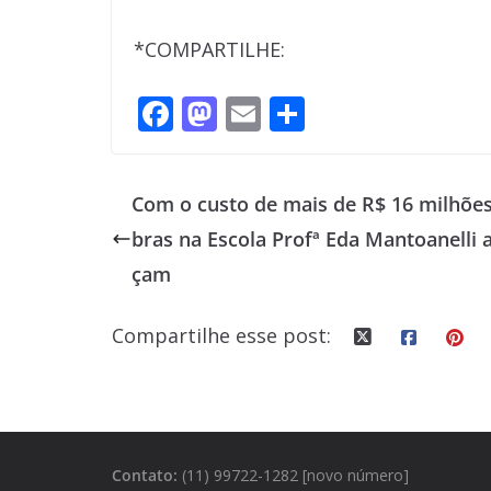
*COMPARTILHE:
F
M
E
S
ac
as
m
h
e
to
ai
ar
Com o custo de mais de R$ 16 milhões
b
d
l
e
bras na Escola Profª Eda Mantoanelli 
o
o
çam
o
n
k
Compartilhe esse post:
Contato:
(11) 99722-1282 [novo número]