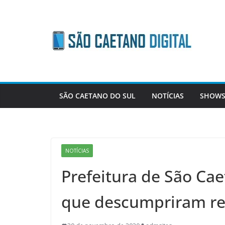
Skip
to
content
SÃO CAETANO DO SUL
NOTÍCIAS
SHOWS
NOTÍCIAS
Prefeitura de São Ca
que descumpriram reg