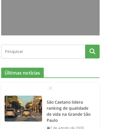
o
g
r
e
b
o
r
r
e
k
a
m
Últimas notícias
São Caetano lidera
ranking de qualidade
de vida na Grande São
Paulo
7 de agosto de 2026