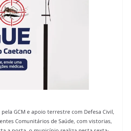
pela GCM e apoio terrestre com Defesa Civil,
ntes Comunitários de Saúde, com vistorias,
ta a porta, o município realiza nesta sexta-