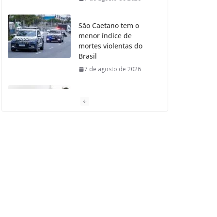
São Caetano tem o
menor índice de
mortes violentas do
Brasil
7 de agosto de 2026
Moradores de São
Caetano do Sul
aprovam Mutirão de
Ortopedia
7 de agosto de 2026
São Caetano amplia
liderança regional e
avança no Ideb 2025
7 de agosto de 2026