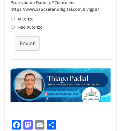
Proteção de Dados). *Ciente em:
https://www.saocaetanodigital.com.br/lgpd/
Autorizo
Não autorizo
Enviar
F
M
E
S