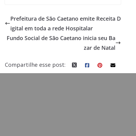
ac
as
m
h
e
to
ai
ar
Prefeitura de São Caetano emite Receita D
b
d
l
e
igital em toda a rede Hospitalar
o
o
Fundo Social de São Caetano inicia seu Ba
o
n
zar de Natal
k
Compartilhe esse post: