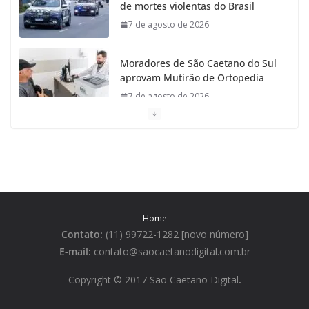
de mortes violentas do Brasil
7 de agosto de 2026
Moradores de São Caetano do Sul
aprovam Mutirão de Ortopedia
7 de agosto de 2026
São Caetano amplia liderança regional e avança no
Ideb 2025
7 de agosto de 2026
Casa do Artesão de São Caetano do Sul celebra 25
Home
anos
Contato:
(11) 99722-1282 [novo número]
7 de agosto de 2026
E-mail:
contato@saocaetanodigital.com.br
Flávio Bolsonaro visita São
Copyright © 2017 São Caetano Digital
.
Caetano e reúne Empresários