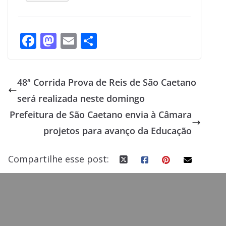
F
M
E
S
ac
as
m
h
e
to
ai
ar
48ª Corrida Prova de Reis de São Caetano
b
d
l
e
será realizada neste domingo
o
o
Prefeitura de São Caetano envia à Câmara
o
n
projetos para avanço da Educação
k
Compartilhe esse post: