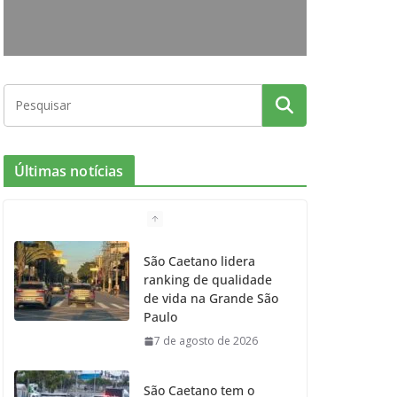
o
r
r
e
k
a
m
Últimas notícias
São Caetano lidera
ranking de qualidade
de vida na Grande São
Paulo
7 de agosto de 2026
São Caetano tem o