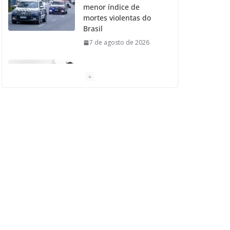
menor índice de
mortes violentas do
Brasil
7 de agosto de 2026
Moradores de São
Caetano do Sul
aprovam Mutirão de
Ortopedia
7 de agosto de 2026
São Caetano amplia
liderança regional e
avança no Ideb 2025
7 de agosto de 2026
Casa do Artesão de
São Caetano do Sul