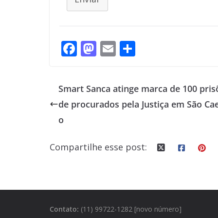
F
M
E
S
ac
as
m
h
e
to
ai
ar
Smart Sanca atinge marca de 100 pris
b
d
l
e
de procurados pela Justiça em São Ca
o
o
o
o
n
k
Compartilhe esse post:
Contato:
(11) 99722-1282 [novo número]