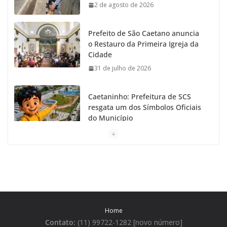
2 de agosto de 2026
k
a
Prefeito de São Caetano anuncia
m
o Restauro da Primeira Igreja da
Cidade
31 de julho de 2026
Caetaninho: Prefeitura de SCS
resgata um dos Símbolos Oficiais
do Município
31 de julho de 2026
Câmara celebra os 149 anos de São Caetano do Sul
31 de julho de 2026
Prefeitura de São Caetano e ENEL entregam
Home
Geladeiras novas a moradores
Contato:
(11) 99722-1282 [novo número]
31 de julho de 2026