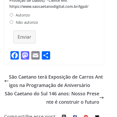
Proteção de Dados). *Ciente em:
https://www.saocaetanodigital.com.br/lgpd/
Autorizo
Não autorizo
Enviar
F
M
E
S
ac
as
m
h
e
to
ai
ar
São Caetano terá Exposição de Carros Ant
b
d
l
e
igos na Programação de Aniversário
o
o
São Caetano do Sul 146 anos: Nosso Prese
o
n
nte é construir o futuro
k
Compartilhe esse post: