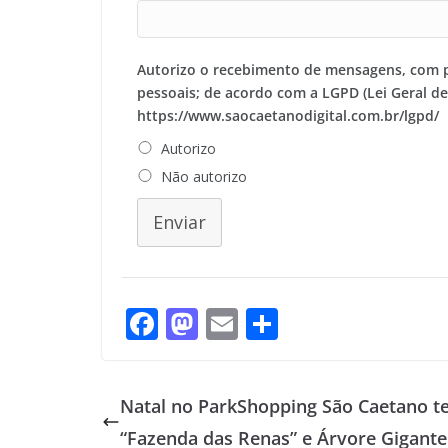
Autorizo o recebimento de mensagens, com 
pessoais; de acordo com a LGPD (Lei Geral d
https://www.saocaetanodigital.com.br/lgpd/
Autorizo
Não autorizo
Enviar
F
M
E
S
ac
as
m
h
e
to
ai
ar
Natal no ParkShopping São Caetano t
b
d
l
e
“Fazenda das Renas” e Árvore Gigante