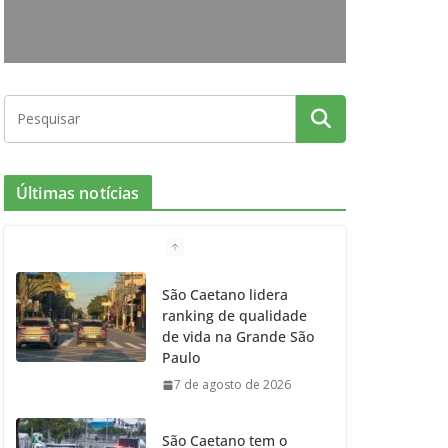
o
r
r
e
k
a
m
Últimas notícias
São Caetano lidera
ranking de qualidade
de vida na Grande São
Paulo
7 de agosto de 2026
São Caetano tem o