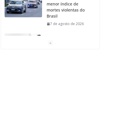
menor índice de
mortes violentas do
Brasil
7 de agosto de 2026
Moradores de São
Caetano do Sul
aprovam Mutirão de
Ortopedia
7 de agosto de 2026
São Caetano amplia
liderança regional e
avança no Ideb 2025
7 de agosto de 2026
Casa do Artesão de
São Caetano do Sul