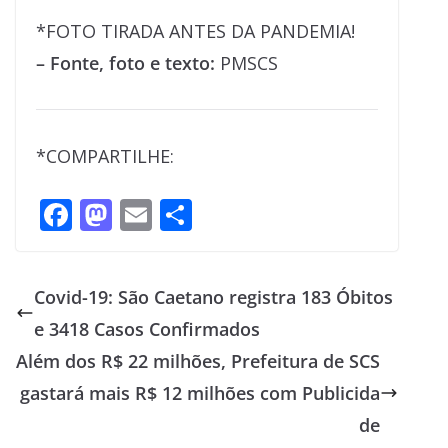
*FOTO TIRADA ANTES DA PANDEMIA!
– Fonte, foto e texto:
PMSCS
*COMPARTILHE:
F
M
E
S
ac
as
m
h
e
to
ai
ar
Covid-19: São Caetano registra 183 Óbitos
b
d
l
e
e 3418 Casos Confirmados
o
o
Além dos R$ 22 milhões, Prefeitura de SCS
o
n
gastará mais R$ 12 milhões com Publicida
k
de