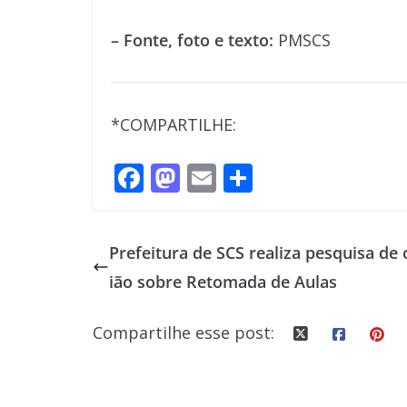
– Fonte, foto e texto:
PMSCS
*COMPARTILHE:
F
M
E
S
ac
as
m
h
e
to
ai
ar
Prefeitura de SCS realiza pesquisa de 
b
d
l
e
ião sobre Retomada de Aulas
o
o
o
n
Compartilhe esse post:
k