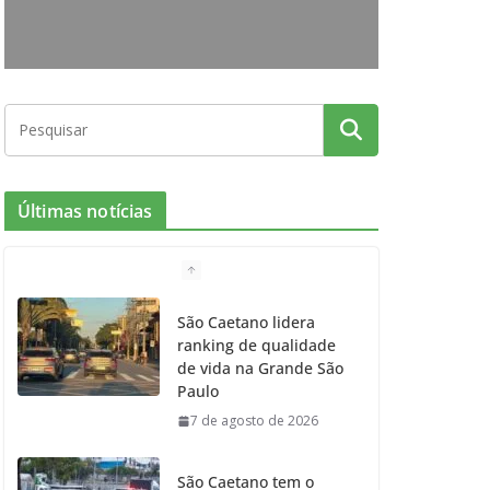
o
r
r
e
k
a
m
Últimas notícias
São Caetano lidera
ranking de qualidade
de vida na Grande São
Paulo
7 de agosto de 2026
São Caetano tem o