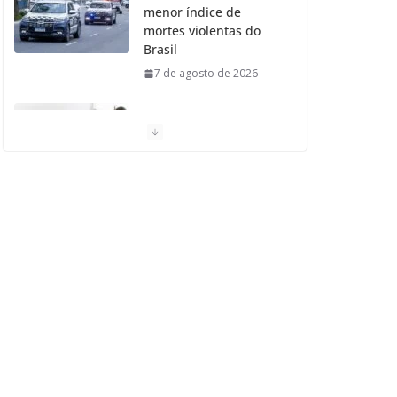
menor índice de
mortes violentas do
Brasil
7 de agosto de 2026
Moradores de São
Caetano do Sul
aprovam Mutirão de
Ortopedia
7 de agosto de 2026
São Caetano amplia
liderança regional e
avança no Ideb 2025
7 de agosto de 2026
Casa do Artesão de
São Caetano do Sul