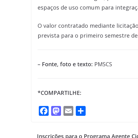
espaços de uso comum para integraçã
O valor contratado mediante licitação
prevista para o primeiro semestre de
– Fonte, foto e texto:
PMSCS
*COMPARTILHE:
F
M
E
S
ac
as
m
h
e
to
ai
ar
Inscrições para o Programa Agente Ci