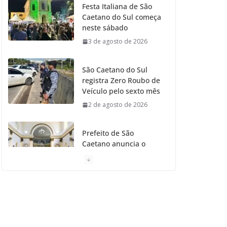
Festa Italiana de São
Caetano do Sul começa
o
r
r
e
neste sábado
3 de agosto de 2026
k
a
m
São Caetano do Sul
registra Zero Roubo de
Veículo pelo sexto mês
2 de agosto de 2026
Prefeito de São
Caetano anuncia o
Restauro da Primeira
Igreja da Cidade
31 de julho de 2026
Caetaninho: Prefeitura
de SCS resgata um dos