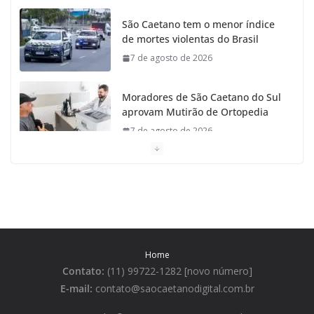
São Caetano tem o menor índice
de mortes violentas do Brasil
7 de agosto de 2026
Moradores de São Caetano do Sul
aprovam Mutirão de Ortopedia
7 de agosto de 2026
São Caetano amplia liderança regional e avança no
Ideb 2025
7 de agosto de 2026
Casa do Artesão de São Caetano do Sul celebra 25
Home
anos
Contato:
(11) 99722-1282 [novo número]
7 de agosto de 2026
E-mail:
contato@saocaetanodigital.com.br