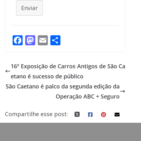
Enviar
F
M
E
S
ac
as
m
h
e
to
ai
ar
16ª Exposição de Carros Antigos de São Ca
b
d
l
e
etano é sucesso de público
o
o
São Caetano é palco da segunda edição da
o
n
Operação ABC + Seguro
k
Compartilhe esse post: