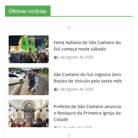
e
t
c
t
T
Últimas notícias
b
a
k
t
u
o
g
r
e
b
Festa Italiana de São Caetano do
Sul começa neste sábado
o
r
r
e
3 de agosto de 2026
k
a
São Caetano do Sul registra Zero
m
Roubo de Veículo pelo sexto mês
2 de agosto de 2026
Prefeito de São Caetano anuncia
o Restauro da Primeira Igreja da
Cidade
31 de julho de 2026