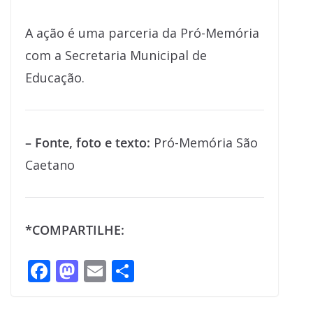
A ação é uma parceria da Pró-Memória
com a Secretaria Municipal de
Educação.
– Fonte, foto e texto:
Pró-Memória São
Caetano
*COMPARTILHE:
F
M
E
S
ac
as
m
h