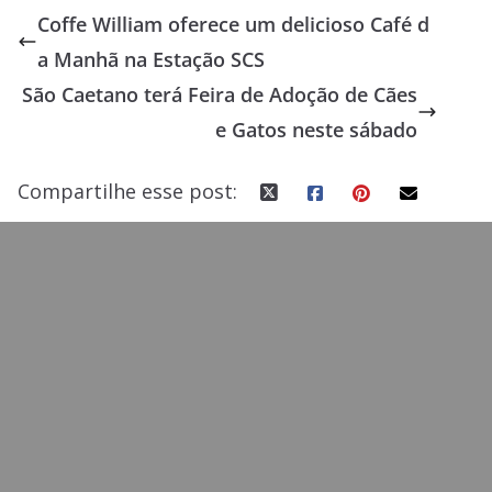
e
to
ai
ar
Coffe William oferece um delicioso Café d
b
d
l
e
a Manhã na Estação SCS
o
o
São Caetano terá Feira de Adoção de Cães
o
n
e Gatos neste sábado
k
Compartilhe esse post: