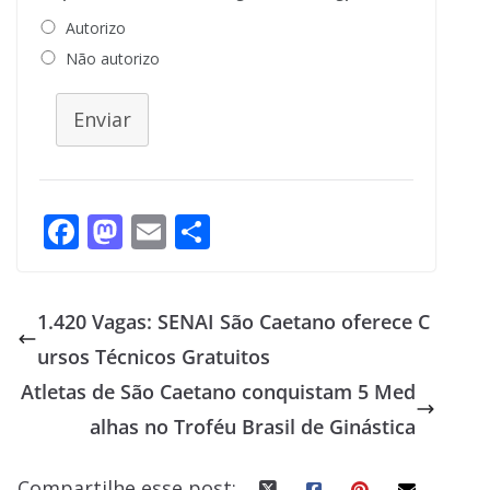
Autorizo
Não autorizo
Enviar
F
M
E
S
ac
as
m
h
e
to
ai
ar
1.420 Vagas: SENAI São Caetano oferece C
b
d
l
e
ursos Técnicos Gratuitos
o
o
Atletas de São Caetano conquistam 5 Med
o
n
alhas no Troféu Brasil de Ginástica
k
Compartilhe esse post: