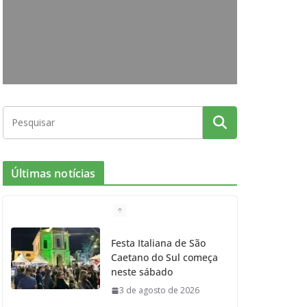
o
g
r
e
b
o
r
r
e
k
a
m
Últimas notícias
Festa Italiana de São
Caetano do Sul começa
neste sábado
3 de agosto de 2026