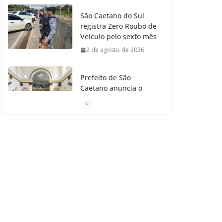
São Caetano do Sul
registra Zero Roubo de
Veículo pelo sexto mês
2 de agosto de 2026
Prefeito de São
Caetano anuncia o
Restauro da Primeira
Igreja da Cidade
31 de julho de 2026
Caetaninho: Prefeitura
de SCS resgata um dos
Símbolos Oficiais do
Município
31 de julho de 2026