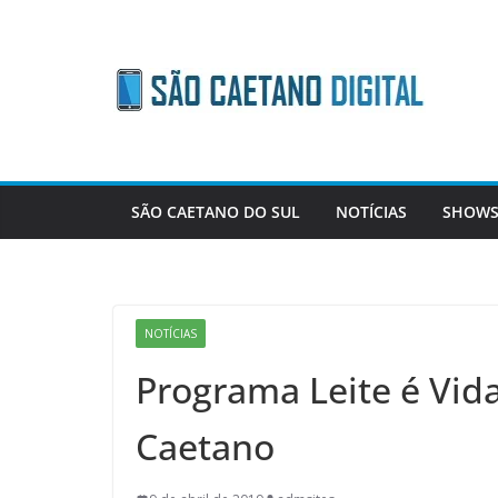
Skip
to
content
SÃO CAETANO DO SUL
NOTÍCIAS
SHOWS
NOTÍCIAS
Programa Leite é Vid
Caetano