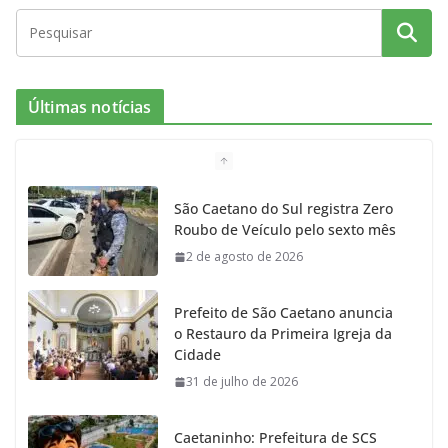
c
s
i
i
u
e
t
c
t
T
Últimas notícias
b
a
k
t
u
o
g
r
e
b
São Caetano do Sul registra Zero
Roubo de Veículo pelo sexto mês
o
r
r
e
2 de agosto de 2026
k
a
Prefeito de São Caetano anuncia
m
o Restauro da Primeira Igreja da
Cidade
31 de julho de 2026
Caetaninho: Prefeitura de SCS