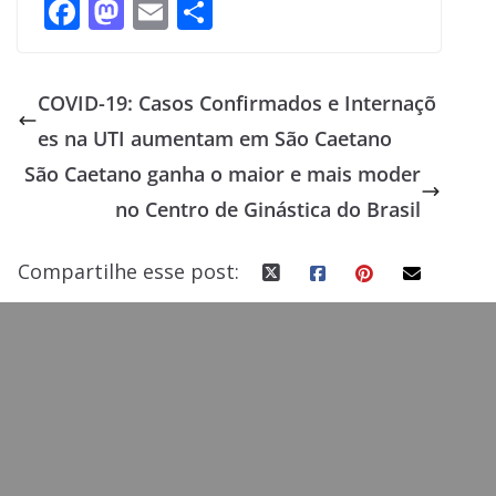
F
M
E
S
ac
as
m
h
e
to
ai
ar
COVID-19: Casos Confirmados e Internaçõ
b
d
l
e
es na UTI aumentam em São Caetano
o
o
São Caetano ganha o maior e mais moder
o
n
no Centro de Ginástica do Brasil
k
Compartilhe esse post: