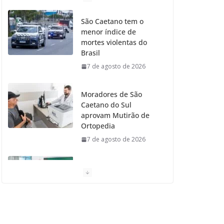
o
g
r
e
b
São Caetano tem o
menor índice de
o
r
r
e
mortes violentas do
Brasil
k
a
7 de agosto de 2026
m
Moradores de São
Caetano do Sul
aprovam Mutirão de
Ortopedia
7 de agosto de 2026
São Caetano amplia
liderança regional e
avança no Ideb 2025
7 de agosto de 2026