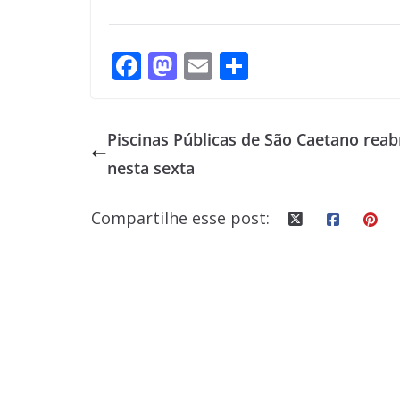
F
M
E
S
ac
as
m
h
e
to
ai
ar
Piscinas Públicas de São Caetano rea
b
d
l
e
nesta sexta
o
o
o
n
Compartilhe esse post:
k