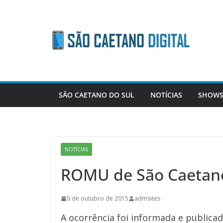
Skip
to
content
SÃO CAETANO DO SUL
NOTÍCIAS
SHOWS
NOTÍCIAS
ROMU de São Caetano 
9 de outubro de 2015
admsites
A ocorrência foi informada e publica