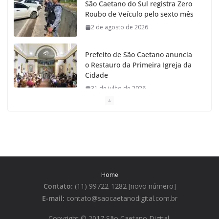
São Caetano do Sul registra Zero
m
Roubo de Veículo pelo sexto mês
2 de agosto de 2026
Prefeito de São Caetano anuncia
o Restauro da Primeira Igreja da
Cidade
31 de julho de 2026
Caetaninho: Prefeitura de SCS
resgata um dos Símbolos Oficiais
do Município
31 de julho de 2026
Home
Câmara celebra os 149 anos de
Contato:
(11) 99722-1282 [novo número]
São Caetano do Sul
E-mail:
contato@saocaetanodigital.com.br
31 de julho de 2026
Copyright © 2017 São Caetano Digital
.