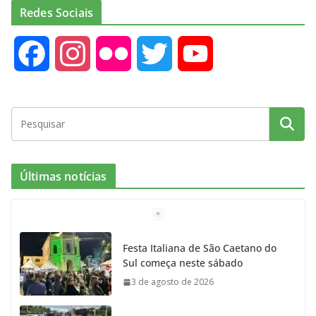
Redes Sociais
F
I
F
T
Y
a
n
l
w
o
c
s
i
i
u
e
t
c
t
T
Últimas notícias
b
a
k
t
u
o
g
r
e
b
Festa Italiana de São Caetano do
Sul começa neste sábado
o
r
r
e
3 de agosto de 2026
k
a