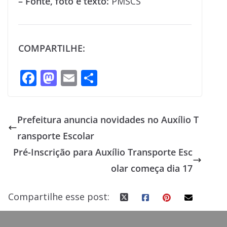
– Fonte, foto e texto:
PMSCS
COMPARTILHE:
F
M
E
S
ac
as
m
h
e
to
ai
ar
Prefeitura anuncia novidades no Auxílio T
b
d
l
e
ransporte Escolar
o
o
Pré-Inscrição para Auxílio Transporte Esc
o
n
olar começa dia 17
k
Compartilhe esse post: