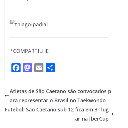
*COMPARTILHE:
F
M
E
S
ac
as
m
h
e
to
ai
ar
Atletas de São Caetano são convocados p
b
d
l
e
ara representar o Brasil no Taekwondo
o
o
Futebol: São Caetano sub 12 fica em 3° lug
o
n
ar na IberCup
k