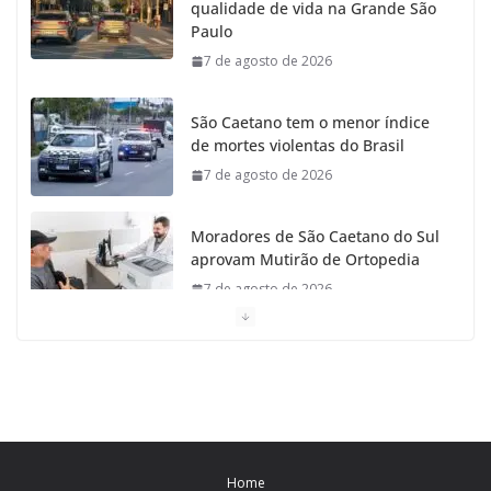
qualidade de vida na Grande São
o
r
r
e
Paulo
7 de agosto de 2026
k
a
m
São Caetano tem o menor índice
de mortes violentas do Brasil
7 de agosto de 2026
Moradores de São Caetano do Sul
aprovam Mutirão de Ortopedia
7 de agosto de 2026
São Caetano amplia liderança
regional e avança no Ideb 2025
7 de agosto de 2026
Casa do Artesão de São Caetano
Home
do Sul celebra 25 anos