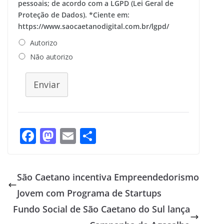
pessoais; de acordo com a LGPD (Lei Geral de
Proteção de Dados). *Ciente em:
https://www.saocaetanodigital.com.br/lgpd/
Autorizo
Não autorizo
Enviar
F
M
E
S
ac
as
m
h
e
to
ai
ar
São Caetano incentiva Empreendedorismo
b
d
l
e
Jovem com Programa de Startups
o
o
Fundo Social de São Caetano do Sul lança
o
n