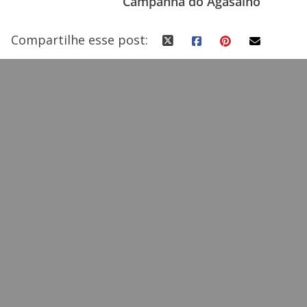
Campanha do Agasalho
k
Compartilhe esse post: