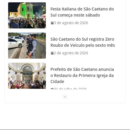
o
g
r
e
b
Festa Italiana de São Caetano do
Sul começa neste sábado
o
r
r
e
3 de agosto de 2026
k
a
São Caetano do Sul registra Zero
m
Roubo de Veículo pelo sexto mês
2 de agosto de 2026
Prefeito de São Caetano anuncia
o Restauro da Primeira Igreja da
Cidade
31 de julho de 2026
Caetaninho: Prefeitura de SCS resgata um dos
Símbolos Oficiais do Município
31 de julho de 2026