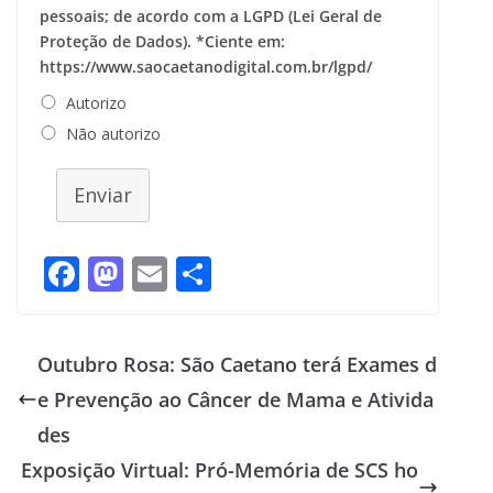
pessoais; de acordo com a LGPD (Lei Geral de
Proteção de Dados). *Ciente em:
https://www.saocaetanodigital.com.br/lgpd/
Autorizo
Não autorizo
Enviar
F
M
E
S
ac
as
m
h
e
to
ai
ar
Outubro Rosa: São Caetano terá Exames d
b
d
l
e
e Prevenção ao Câncer de Mama e Ativida
o
o
des
o
n
Exposição Virtual: Pró-Memória de SCS ho
k