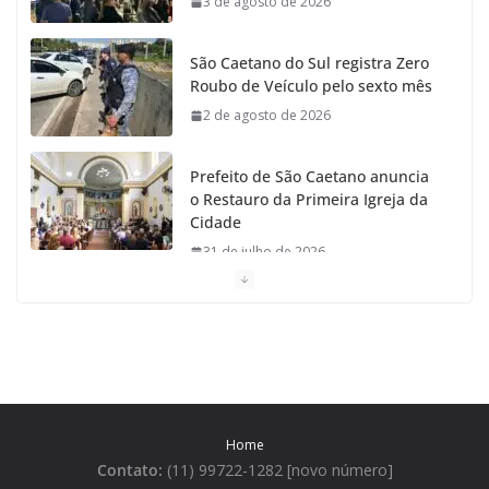
3 de agosto de 2026
São Caetano do Sul registra Zero
Roubo de Veículo pelo sexto mês
2 de agosto de 2026
Prefeito de São Caetano anuncia
o Restauro da Primeira Igreja da
Cidade
31 de julho de 2026
Caetaninho: Prefeitura de SCS
resgata um dos Símbolos Oficiais
do Município
31 de julho de 2026
Home
Câmara celebra os 149 anos de
Contato:
(11) 99722-1282 [novo número]
São Caetano do Sul