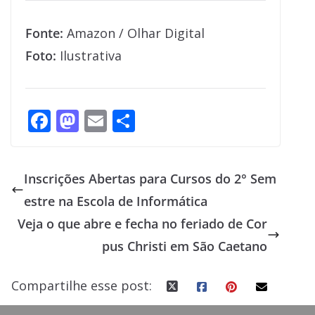
Fonte:
Amazon / Olhar Digital
Foto:
Ilustrativa
F
M
E
S
ac
as
m
h
e
to
ai
ar
Inscrições Abertas para Cursos do 2° Sem
b
d
l
e
estre na Escola de Informática
o
o
Veja o que abre e fecha no feriado de Cor
o
n
pus Christi em São Caetano
k
Compartilhe esse post: