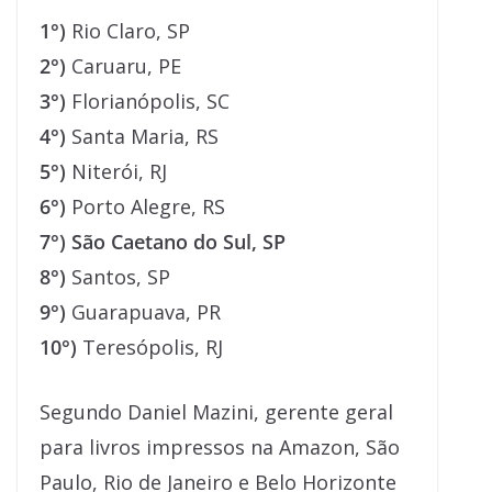
1°)
Rio Claro, SP
2°)
Caruaru, PE
3°)
Florianópolis, SC
4°)
Santa Maria, RS
5°)
Niterói, RJ
6°)
Porto Alegre, RS
7°) São Caetano do Sul, SP
8°)
Santos, SP
9°)
Guarapuava, PR
10°)
Teresópolis, RJ
Segundo Daniel Mazini, gerente geral
para livros impressos na Amazon, São
Paulo, Rio de Janeiro e Belo Horizonte