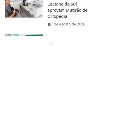
Caetano do Sul
aprovam Mutirão de
Ortopedia
7 de agosto de 2026
São Caetano amplia
liderança regional e
avança no Ideb 2025
7 de agosto de 2026
Casa do Artesão de
São Caetano do Sul
celebra 25 anos
7 de agosto de 2026
Tarifa da Zona Azul em
São Caetano sobe para
R$ 3 no dia 15 de