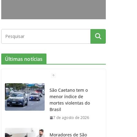
o
r
r
e
k
a
m
Últimas notícias
São Caetano tem o
menor índice de
mortes violentas do
Brasil
7 de agosto de 2026
Moradores de São