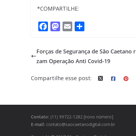
*COMPARTILHE:
F
M
E
S
ac
as
m
h
e
to
ai
ar
Forças de Segurança de São Caetano r
b
d
l
e
zam Operação Anti Covid-19
o
o
o
n
Compartilhe esse post:
k
Contato:
(11) 99722-1282 [novo número]
E-mail:
contato@saocaetanodigital.com.br