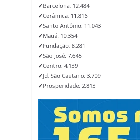
✔Barcelona: 12.484
✔Cerâmica: 11.816
✔Santo Antônio: 11.043
✔Mauá: 10.354
✔Fundação: 8.281
✔São José: 7.645
✔Centro: 4.139
✔Jd. São Caetano: 3.709
✔Prosperidade: 2.813