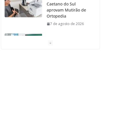
Caetano do Sul
aprovam Mutirão de
Ortopedia
7 de agosto de 2026
São Caetano amplia
liderança regional e
avança no Ideb 2025
7 de agosto de 2026
Casa do Artesão de
São Caetano do Sul
celebra 25 anos
7 de agosto de 2026
Tarifa da Zona Azul em
São Caetano sobe para
R$ 3 no dia 15 de