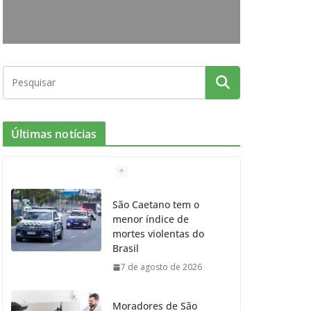
o
r
r
e
k
a
m
Últimas notícias
São Caetano tem o
menor índice de
mortes violentas do
Brasil
7 de agosto de 2026
Moradores de São