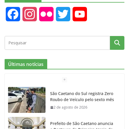
F
I
F
T
Y
a
n
l
w
o
c
s
i
i
u
e
t
c
t
T
Últimas notícias
b
a
k
t
u
o
g
r
e
b
São Caetano do Sul registra Zero
Roubo de Veículo pelo sexto mês
o
r
r
e
2 de agosto de 2026
k
a
Prefeito de São Caetano anuncia