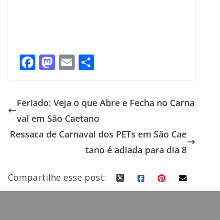
F
M
E
S
ac
as
m
h
e
to
ai
ar
Feriado: Veja o que Abre e Fecha no Carna
b
d
l
e
val em São Caetano
o
o
Ressaca de Carnaval dos PETs em São Cae
o
n
tano é adiada para dia 8
k
Compartilhe esse post: