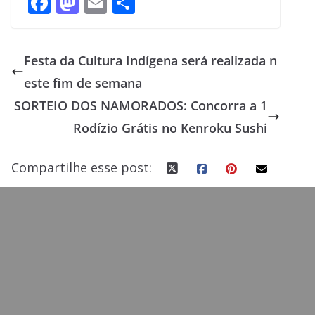
F
M
E
S
ac
as
m
h
e
to
ai
ar
Festa da Cultura Indígena será realizada n
b
d
l
e
este fim de semana
o
o
SORTEIO DOS NAMORADOS: Concorra a 1
o
n
Rodízio Grátis no Kenroku Sushi
k
Compartilhe esse post: