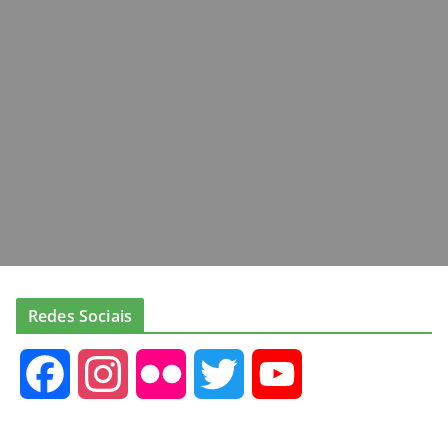
Redes Sociais
F
I
F
T
Y
a
n
l
w
o