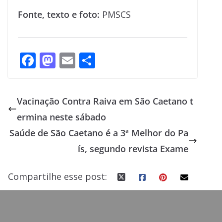
Fonte, texto e foto:
PMSCS
F
M
E
S
ac
as
m
h
e
to
ai
ar
Vacinação Contra Raiva em São Caetano t
b
d
l
e
ermina neste sábado
o
o
Saúde de São Caetano é a 3ª Melhor do Pa
o
n
ís, segundo revista Exame
k
Compartilhe esse post: