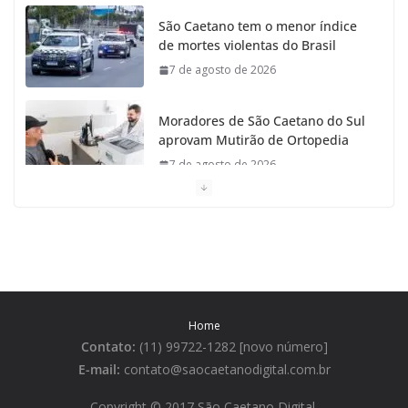
São Caetano tem o menor índice
de mortes violentas do Brasil
7 de agosto de 2026
Moradores de São Caetano do Sul
aprovam Mutirão de Ortopedia
7 de agosto de 2026
São Caetano amplia liderança
regional e avança no Ideb 2025
7 de agosto de 2026
Casa do Artesão de São Caetano
Home
do Sul celebra 25 anos
Contato:
(11) 99722-1282 [novo número]
7 de agosto de 2026
E-mail:
contato@saocaetanodigital.com.br
Flávio Bolsonaro visita São
Copyright © 2017 São Caetano Digital
.