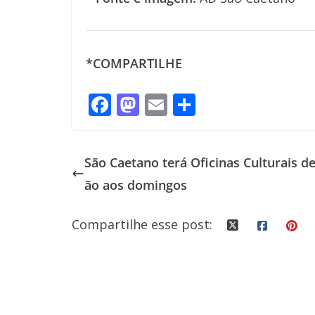
*COMPARTILHE
F
M
E
S
ac
as
m
h
e
to
ai
ar
São Caetano terá Oficinas Culturais d
b
d
l
e
ão aos domingos
o
o
o
n
Compartilhe esse post:
k