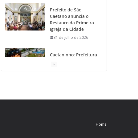
Prefeito de São
Caetano anuncia o
Restauro da Primeira
Igreja da Cidade
31 de julho de 2026
Caetaninho: Prefeitura
de SCS resgata um dos
Símbolos Oficiais do
Município
31 de julho de 2026
Câmara celebra os 149
anos de São Caetano
do Sul
31 de julho de 2026
Home