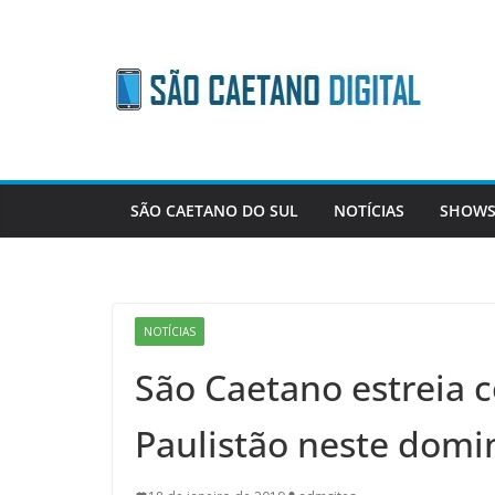
Skip
to
content
SÃO CAETANO DO SUL
NOTÍCIAS
SHOWS
NOTÍCIAS
São Caetano estreia c
Paulistão neste domi