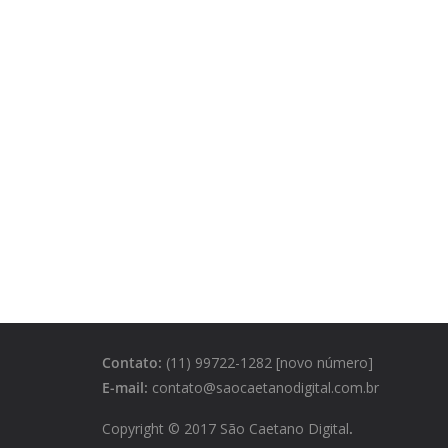
Contato:
(11) 99722-1282 [novo número]
E-mail:
contato@saocaetanodigital.com.br
Copyright © 2017 São Caetano Digital
.