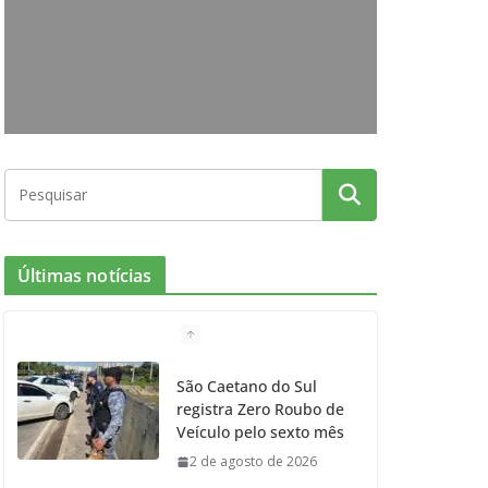
o
g
r
e
b
o
r
r
e
k
a
m
Últimas notícias
São Caetano do Sul
registra Zero Roubo de
Veículo pelo sexto mês
2 de agosto de 2026