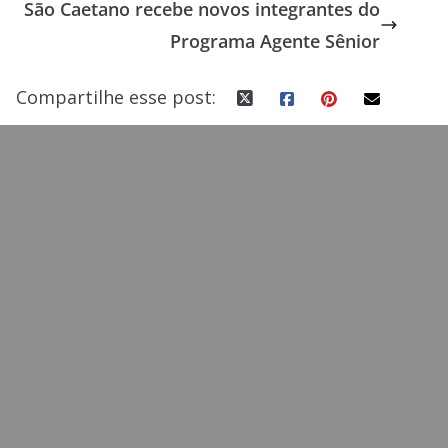
São Caetano recebe novos integrantes do
o
n
Programa Agente Sênior
k
Compartilhe esse post: