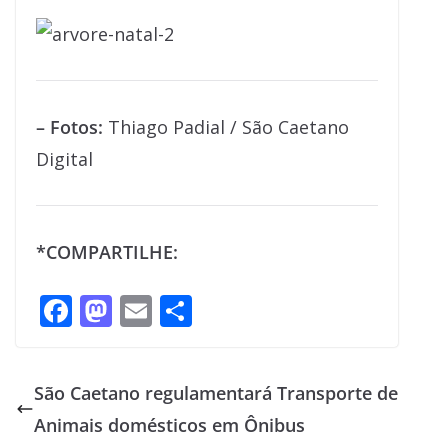
– Fotos:
Thiago Padial / São Caetano
Digital
*COMPARTILHE:
F
M
E
S
ac
as
m
h
e
to
ai
ar
São Caetano regulamentará Transporte de
b
d
l
e
Animais domésticos em Ônibus
o
o