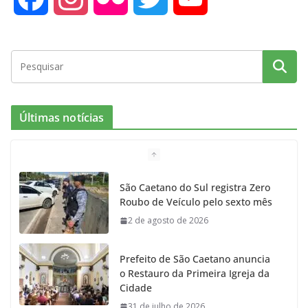
a
n
l
w
o
c
s
i
i
u
e
t
c
t
T
Últimas notícias
b
a
k
t
u
o
g
r
e
b
São Caetano do Sul registra Zero
Roubo de Veículo pelo sexto mês
o
r
r
e
2 de agosto de 2026
k
a
Prefeito de São Caetano anuncia
m
o Restauro da Primeira Igreja da
Cidade
31 de julho de 2026