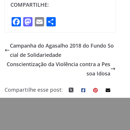
COMPARTILHE:
F
M
E
S
ac
as
m
h
e
to
ai
ar
Campanha do Agasalho 2018 do Fundo So
b
d
l
e
cial de Solidariedade
o
o
Conscientização da Violência contra a Pes
o
n
soa Idosa
k
Compartilhe esse post: