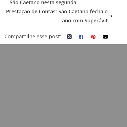
São Caetano nesta segunda
o
o
Prestação de Contas: São Caetano fecha o
o
n
ano com Superávit
k
Compartilhe esse post: