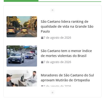
b
a
k
t
u
o
g
r
e
b
São Caetano lidera ranking de
qualidade de vida na Grande São
o
r
r
e
Paulo
7 de agosto de 2026
k
a
m
São Caetano tem o menor índice
de mortes violentas do Brasil
7 de agosto de 2026
Moradores de São Caetano do Sul
aprovam Mutirão de Ortopedia
7 de agosto de 2026
São Caetano amplia liderança
regional e avança no Ideb 2025