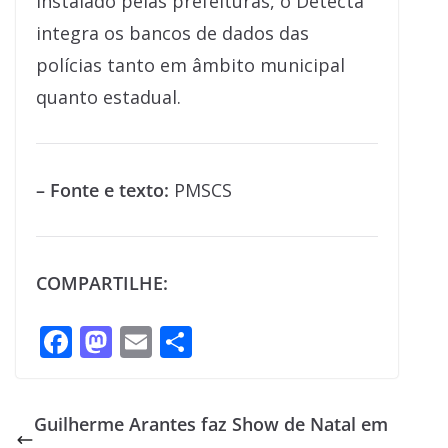
instalado pelas prefeituras, o Detecta
integra os bancos de dados das
polícias tanto em âmbito municipal
quanto estadual.
– Fonte e texto:
PMSCS
COMPARTILHE:
F
M
E
S
ac
as
m
h
e
to
ai
ar
Guilherme Arantes faz Show de Natal em
b
d
l
e