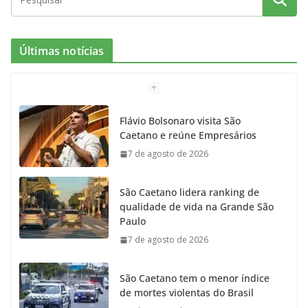
c
s
i
i
u
e
t
c
t
T
Últimas notícias
b
a
k
t
u
o
g
r
e
b
Flávio Bolsonaro visita São
Caetano e reúne Empresários
o
r
r
e
7 de agosto de 2026
k
a
São Caetano lidera ranking de
m
qualidade de vida na Grande São
Paulo
7 de agosto de 2026
São Caetano tem o menor índice
de mortes violentas do Brasil