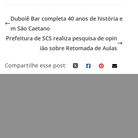
ac
as
m
h
e
to
ai
ar
Duboiê Bar completa 40 anos de história e
b
d
l
e
m São Caetano
o
o
Prefeitura de SCS realiza pesquisa de opin
o
n
ião sobre Retomada de Aulas
k
Compartilhe esse post: