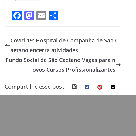
F
M
E
S
ac
as
m
h
e
to
ai
ar
Covid-19: Hospital de Campanha de São C
b
d
l
e
aetano encerra atividades
o
o
Fundo Social de São Caetano Vagas para n
o
n
ovos Cursos Profissionalizantes
k
Compartilhe esse post: