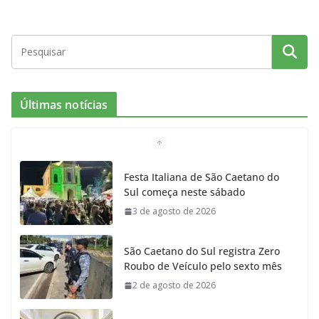
a
n
l
w
o
c
s
i
i
u
e
t
c
t
T
Últimas notícias
b
a
k
t
u
o
g
r
e
b
Festa Italiana de São Caetano do
Sul começa neste sábado
o
r
r
e
3 de agosto de 2026
k
a
São Caetano do Sul registra Zero
m
Roubo de Veículo pelo sexto mês
2 de agosto de 2026