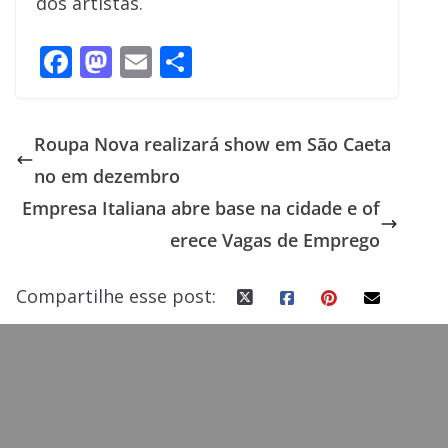
dos artistas.
F
M
E
S
ac
as
m
h
e
to
ai
ar
Roupa Nova realizará show em São Caeta
b
d
l
e
no em dezembro
o
o
Empresa Italiana abre base na cidade e of
o
n
erece Vagas de Emprego
k
Compartilhe esse post: