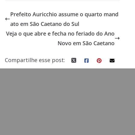
e
to
ai
ar
Prefeito Auricchio assume o quarto mand
b
d
l
e
ato em São Caetano do Sul
o
o
Veja o que abre e fecha no feriado do Ano
o
n
Novo em São Caetano
k
Compartilhe esse post: