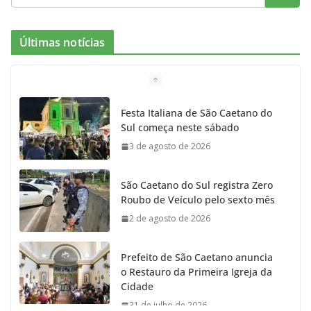
e
t
c
t
T
Últimas notícias
b
a
k
t
u
o
g
r
e
b
Festa Italiana de São Caetano do
Sul começa neste sábado
o
r
r
e
3 de agosto de 2026
k
a
São Caetano do Sul registra Zero
m
Roubo de Veículo pelo sexto mês
2 de agosto de 2026
Prefeito de São Caetano anuncia
o Restauro da Primeira Igreja da
Cidade
31 de julho de 2026