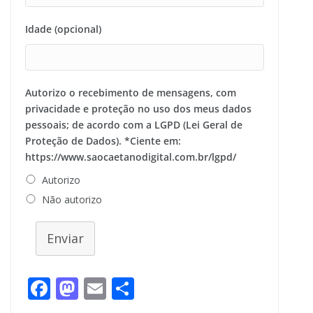
Idade (opcional)
Autorizo o recebimento de mensagens, com
privacidade e proteção no uso dos meus dados
pessoais; de acordo com a LGPD (Lei Geral de
Proteção de Dados). *Ciente em:
https://www.saocaetanodigital.com.br/lgpd/
Autorizo
Não autorizo
Enviar
F
M
E
S
ac
as
m
h