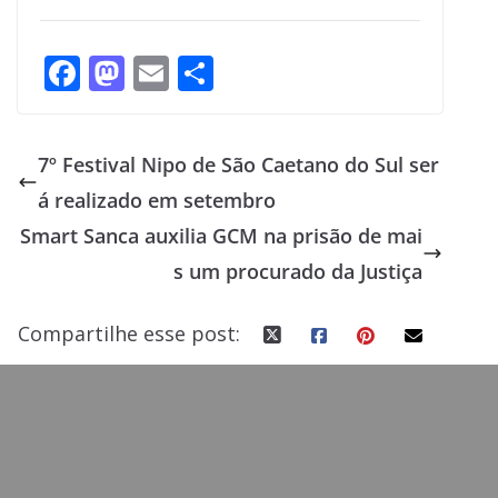
F
M
E
S
ac
as
m
h
e
to
ai
ar
7º Festival Nipo de São Caetano do Sul ser
b
d
l
e
á realizado em setembro
o
o
Smart Sanca auxilia GCM na prisão de mai
o
n
s um procurado da Justiça
k
Compartilhe esse post: