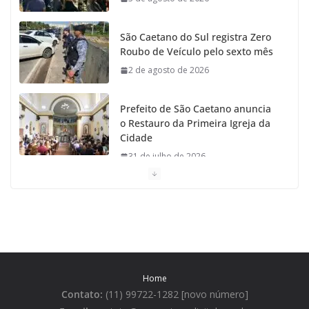
k
a
São Caetano do Sul registra Zero
m
Roubo de Veículo pelo sexto mês
2 de agosto de 2026
Prefeito de São Caetano anuncia
o Restauro da Primeira Igreja da
Cidade
31 de julho de 2026
Caetaninho: Prefeitura de SCS resgata um dos
Símbolos Oficiais do Município
31 de julho de 2026
Câmara celebra os 149 anos de São Caetano do Sul
Home
31 de julho de 2026
Contato:
(11) 99722-1282 [novo número]