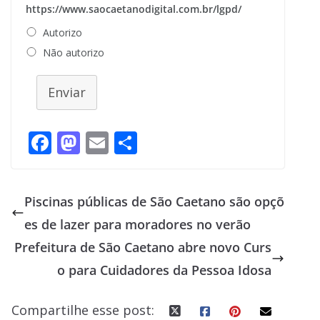
https://www.saocaetanodigital.com.br/lgpd/
Autorizo
Não autorizo
Enviar
F
M
E
S
ac
as
m
h
e
to
ai
ar
Piscinas públicas de São Caetano são opçõ
b
d
l
e
es de lazer para moradores no verão
o
o
Prefeitura de São Caetano abre novo Curs
o
n
o para Cuidadores da Pessoa Idosa
k
Compartilhe esse post: