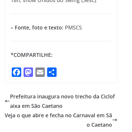
18h, show Unidos do Swing (Sesc).
– Fonte, foto e texto:
PMSCS
*COMPARTILHE:
F
M
E
S
ac
as
m
h
e
to
ai
ar
Prefeitura inaugura novo trecho da Ciclof
b
d
l
e
aixa em São Caetano
o
o
Veja o que abre e fecha no Carnaval em Sã
o
n
o Caetano
k