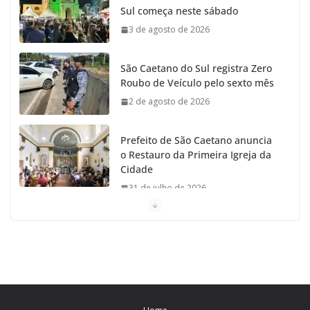
Sul começa neste sábado
o
r
r
e
3 de agosto de 2026
k
a
São Caetano do Sul registra Zero
m
Roubo de Veículo pelo sexto mês
2 de agosto de 2026
Prefeito de São Caetano anuncia
o Restauro da Primeira Igreja da
Cidade
31 de julho de 2026
Caetaninho: Prefeitura de SCS
resgata um dos Símbolos Oficiais
do Município
31 de julho de 2026